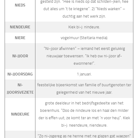
gesteld zijn. “Hee is nieds op dat schilderi-jken; hee
NIEDS
dut alles um ’t te kriegene”. 2) “Nieds warken” –
duchtig aan het werk zijn.
NIENDEURE
Kiek bi-j: nindeure.
NIERE
vogelmuur (Steltaria media).
“Ni-jjoor afwinnen” – iemand het eerst gelukkig
NI-JJOOR
nieuwjaar toewensen. “Ik heb ow ni-jjoor af-
ewonnene!”.
NI-JJOORSDAG
1 januari.
NI-
feestelijke bijeenkomst van familie of buurtgenoten ter
JJOORSVEZIETE
gelegenheid van het nieuwe jaar.
grote deeldeur in het bedrijfsgedeelte van het
boerenhuis. “Doo de nindeure los en haal den milder
NINDEURE
der is effen uut; ze komt ter an met ’n voor heuj”. Kiek
bi-j: neendeure, niendeure.
“Zo ni-jsgereg as ne henne met ne glazen gat waezen”