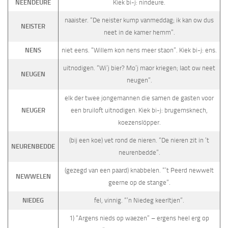
NEENDEURE
Kiek bi-j: nindeure.
naaister. “De neister kump vanmeddag; ik kan ow dus
NEISTER
neet in de kamer hemm”.
NENS
niet eens. “Willem kon nens meer staon”. Kiek bi-j: ens.
uitnodigen. “Wi’j bier? Mo’j maor kriegen; laot ow neet
NEUGEN
neugen”.
elk der twee jongemannen die samen de gasten voor
NEUGER
een bruiloft uitnodigen. Kiek bi-j: brugemsknech,
koezenslöpper.
(bij een koe) vet rond de nieren. “De nieren zit in ’t
NEURENBEDDE
neurenbedde”.
(gezegd van een paard) knabbelen. “’t Peerd newwelt
NEWWELEN
geerne op de stange”.
NIEDEG
fel, vinnig. “’n Niedeg keerltjen”.
1) “Argens nieds op waezen” – ergens heel erg op