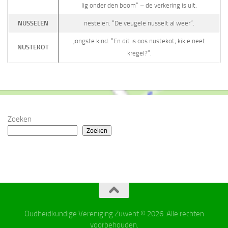
lig onder den boom” – de verkering is uit.
NUSSELEN
nestelen. “De veugele nusselt al weer”.
jongste kind. “En dit is oos nustekot; kik e neet
NUSTEKOT
kregel?”.
Zoeken
Zoeken
Oudheidkundige Vereniging Zuwent © 2026. Alle rechten
voorbehouden.