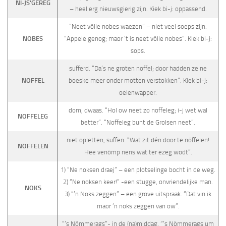
Nl-JS’GEREG
– heel erg nieuwsgierig zijn. Kiek bi-j: oppassend.
“Neet völle nobes waezen” – niet veel soeps zijn.
NOBES
“Appele genog; maor ’t is neet völle nobes”. Kiek bi-j:
sops.
sufferd. “Da’s ne groten noffel; door hadden ze ne
NOFFEL
boeske meer onder motten verstokken”. Kiek bi-j:
oelenwapper.
dom, dwaas. “Hol ow neet zo noffeleg; i-j wet wal
NOFFELEG
better”. “Noffeleg bunt de Grolsen neet”.
niet opletten, suffen. “Wat zit dén door te nöffelen!
NÖFFELEN
Hee venömp nens wat ter ezeg wodt”.
1) “Ne noksen draej” – een plotselinge bocht in de weg.
2) “Ne noksen keer!” -een stugge, onvriendelijke man.
NOKS
3) “’n Noks zeggen” – een grove uitspraak. “Dat vin ik
maor ’n noks zeggen van ow”.
“’s Nömmerags”- in de (na)middag. “’s Nömmerags um