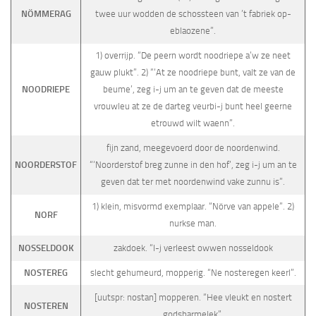
NÖMMERAG
twee uur wodden de schossteen van ’t fabriek op-
eblaozene”.
1) overrijp. “De peern wordt noodriepe a’w ze neet
gauw plukt”. 2) “‘At ze noodriepe bunt, valt ze van de
NOODRIEPE
beume’, zeg i-j um an te geven dat de meeste
vrouwleu at ze de darteg veurbi-j bunt heel geerne
etrouwd wilt waenn”.
fijn zand, meegevoerd door de noordenwind.
NOORDERSTOF
“‘Noorderstof breg zunne in den hof’, zeg i-j um an te
geven dat ter met noordenwind vake zunnu is”.
1) klein, misvormd exemplaar. “Nörve van appele”. 2)
NORF
nurkse man.
NOSSELDOOK
zakdoek. “I-j verleest owwen nosseldook
NOSTEREG
slecht gehumeurd, mopperig. “Ne nosteregen keerl”.
[uutspr: nostan] mopperen. “Hee vleukt en nostert
NOSTEREN
godsbarmelek”.