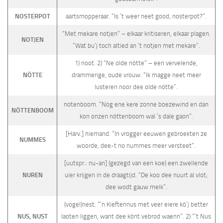
NOSTERPOT
aartsmopperaar. “Is ’t weer neet good, nosterpot?”.
“Met mekare notjen” – elkaar kritiseren, elkaar plagen.
NOTJEN
“Wat bu’j toch altied an ’t notjen met mekare”.
1) noot. 2) “Ne olde nötte” – een vervelende,
NÖTTE
drammerige, oude vrouw. “Ik magge neet meer
lusteren noor dee olde nötte”.
notenboom. “Nog ene kere zonne boezewind en dan
NÖTTENBOOM
kon onzen nöttenboom wal ’s dale gaon”.
[Harv.] niemand. “In vrogger eeuwen gebroekten ze
NUMMES
woorde, dee-t no nummes meer versteet”.
[uutspr.: nu-an] (gezegd van een koe) een zwellende
NUREN
uier krijgen in de draagtijd. “De koo dee nuurt al vlot;
dee wodt gauw melk”.
(vogel)nest. “’n Kieftennus met veer eiere kö’j better
NUS, NUST
laoten liggen, want dee könt vebrod waenn”. 2) “’t Nus