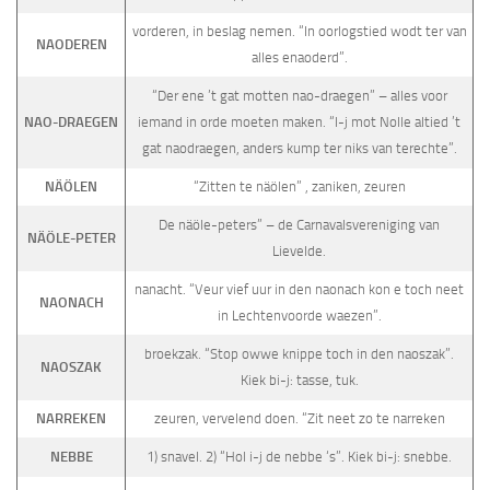
vorderen, in beslag nemen. “In oorlogstied wodt ter van
NAODEREN
alles enaoderd”.
“Der ene ’t gat motten nao-draegen” – alles voor
NAO-DRAEGEN
iemand in orde moeten maken. “I-j mot Nolle altied ’t
gat naodraegen, anders kump ter niks van terechte”.
NÄÖLEN
“Zitten te näölen” , zaniken, zeuren
De näöle-peters” – de Carnavalsvereniging van
NÄÖLE-PETER
Lievelde.
nanacht. “Veur vief uur in den naonach kon e toch neet
NAONACH
in Lechtenvoorde waezen”.
broekzak. “Stop owwe knippe toch in den naoszak”.
NAOSZAK
Kiek bi-j: tasse, tuk.
NARREKEN
zeuren, vervelend doen. “Zit neet zo te narreken
NEBBE
1) snavel. 2) “Hol i-j de nebbe ‘s”. Kiek bi-j: snebbe.