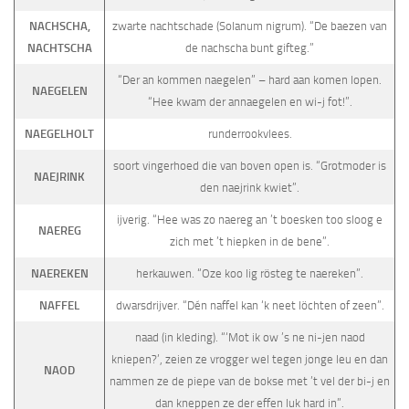
NACHSCHA,
zwarte nachtschade (Solanum nigrum). “De baezen van
NACHTSCHA
de nachscha bunt gifteg.”
“Der an kommen naegelen” – hard aan komen lopen.
NAEGELEN
“Hee kwam der annaegelen en wi-j fot!”.
NAEGELHOLT
runderrookvlees.
soort vingerhoed die van boven open is. “Grotmoder is
NAEJRINK
den naejrink kwiet”.
ijverig. “Hee was zo naereg an ’t boesken too sloog e
NAEREG
zich met ’t hiepken in de bene”.
NAEREKEN
herkauwen. “Oze koo lig rösteg te naereken”.
NAFFEL
dwarsdrijver. “Dén naffel kan ‘k neet löchten of zeen”.
naad (in kleding). “‘Mot ik ow ’s ne ni-jen naod
kniepen?’, zeien ze vrogger wel tegen jonge leu en dan
NAOD
nammen ze de piepe van de bokse met ’t vel der bi-j en
dan kneppen ze der effen luk hard in”.