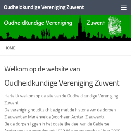
Oudheidkundige Vereniging Zuwent
Doorgaan naar inhoud
HOME
Welkom op de website van
Oudheidkundige Vereniging Zuwent
Hartelijk welkom op de site van de Oudheidkundige Vereniging
Zuwent.
De vereniging houdt zich bezig met de historie van de dorpen
Zieuwent en Mariënvelde (voorheen Achter-Zieuwent).
Beide dorpen liggen in het oostelijke deel van de Gelderse