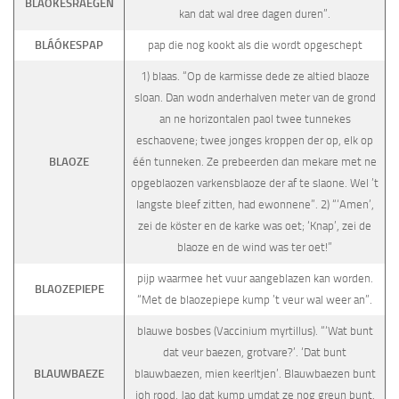
BLÄÖKESRAEGEN
kan dat wal dree dagen duren”.
BLÁÓKESPAP
pap die nog kookt als die wordt opgeschept
1) blaas. “Op de karmisse dede ze altied blaoze
sloan. Dan wodn anderhalven meter van de grond
an ne horizontalen paol twee tunnekes
eschaovene; twee jonges kroppen der op, elk op
BLAOZE
één tunneken. Ze prebeerden dan mekare met ne
opgeblaozen varkensblaoze der af te slaone. Wel ’t
langste bleef zitten, had ewon­nene”. 2) “‘Amen’,
zei de köster en de karke was oet; ‘Knap’, zei de
blaoze en de wind was ter oet!”
pijp waarmee het vuur aangeblazen kan worden.
BLAOZEPIEPE
“Met de blaozepiepe kump ’t veur wal weer an”.
blauwe bosbes (Vaccinium myrtillus). “‘Wat bunt
dat veur baezen, grotvare?’. ‘Dat bunt
BLAUWBAEZE
blauwbaezen, mien keerltjen’. Blauwbaezen bunt
joh rood. Jao dat kump umdat ze nog greun bunt.