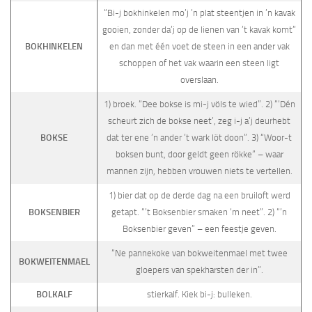
“Bi-j bokhinkelen mo’j ’n plat steentjen in ’n kavak
gooien, zonder da’j op de lienen van ’t kavak komt”
BOKHINKELEN
en dan met één voet de steen in een ander vak
schoppen of het vak waarin een steen ligt
overslaan.
1) broek. “Dee bokse is mi-j völs te wied”. 2) “‘Dén
scheurt zich de bokse neet’, zeg i-j a’j deurhebt
BOKSE
dat ter ene ’n ander ’t wark löt doon”. 3) “Woor-t
boksen bunt, door geldt geen rökke” – waar
mannen zijn, hebben vrouwen niets te vertellen.
1) bier dat op de derde dag na een bruiloft werd
BOKSENBIER
getapt. “’t Boksenbier smaken ‘m neet”. 2) “’n
Boksenbier geven” – een feestje geven.
“Ne pannekoke van bokweitenmael met twee
BOKWEITENMAEL
gloepers van spekharsten der in”.
BOLKALF
stierkalf. Kiek bi-j: bulleken.