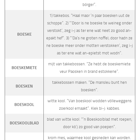
börger”.
1) takkebos. “Haal maor ’n paar boesken uut de
schoppe”. 2) “‘Door is ne boeske te weineg onder
verstokt’, zeg i-j as ter ene wat neet zo good an-
BOESKE
epakt hef”. 3) “‘Da’s ne groten noffel; door hadn ze
ne boeske meer onder motten verstokken’, zeg i-j
as ter ene wat an-epietst mot wodn”.
mijt van takkebossen. “Ze hebt de boeskemiete
BOESKEMIETE
veur Paosken in brand estokkene”.
takkebossen maken. “De mansleu bunt hen
BOESKEN
boesken”.
witte kool. “Van boeskool wodden völleweggens
BOESKOOL
zoerkool emaakt”. Kiek bi-j: kabbes.
blad van witte kool. “’n Boeskoolblad met roepen,
BOESKOOLBLAD
door kö’j zo good van poepen”.
krom mes, waarmee kool gesneden kan worden.