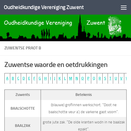
Oudheidkundige Vereniging Zuwent
Doorgaan naar inhoud
ZUWENTSE PRAOT B
Zuwentse waorde en oetdrukkingen
A
B
C
D
E
F
G
H
I
J
K
L
M
N
O
P
Q
R
S
T
U
V
W
Zuwents
Betekenis
(blauwe) groflinnen werkschort. “Doot ne
BAALSCHOTTE
baalschotte veur a’j de varkene gaot voorn”.
grote jute zak. “De olde kranten wodn in ne baalzak
BAALZAK
epakt”.