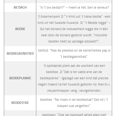
BE’DACH
“Is ’t ow bedach?” – meen je het; ben je serieus?
1) bloemenperk 2) “’n Kind uut ’t halve bedde” -een
kind uit het tweede huwelijk. 3) “’n Bedde rogge” –
BEDDE
(bij het dorsen) de hoe­veelheid rogge die in één
keer door de dorsers gedorst wordt. “Hoovölle
bed­den hebt ze vandage edosket?”.
bedtijd. “Nao de pleetjes en de karnemelkse pap is
BEDDEGAONSTIED
’t beddegaonstied”.
1) opstaande plank aan de voorkant van een
bedstee. 2) “Dat is ter vaste ene van de
BEDDEPLANKE
beddeplanke” -(gezegd van een kind dat precies
negen maand na het huwelijk geboren is). Kiek bi-j:
vleujenknepper; verg.: veurgekien­den.
bedstee. “Ne moes in de beddestae? Dan kö’j ’t
BEDDESTAE
slaopen wal vergetten”.
beslissen. “Oze Jan bedisselt altied alles met