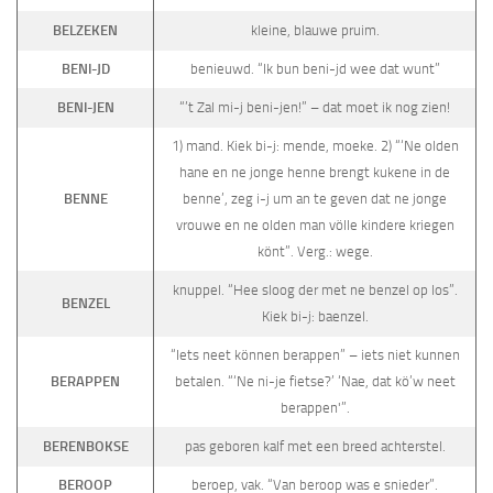
BELZEKEN
kleine, blauwe pruim.
BENI-JD
benieuwd. “Ik bun beni-jd wee dat wunt”
BENI-JEN
“’t Zal mi-j beni-jen!” – dat moet ik nog zien!
1) mand. Kiek bi-j: mende, moeke. 2) “‘Ne olden
hane en ne jonge henne brengt kukene in de
BENNE
benne’, zeg i-j um an te geven dat ne jonge
vrouwe en ne olden man völle kindere kriegen
könt”. Verg.: wege.
knuppel. “Hee sloog der met ne benzel op los”.
BENZEL
Kiek bi-j: baenzel.
“Iets neet können berappen” – iets niet kunnen
BERAPPEN
betalen. “‘Ne ni-je fietse?’ ‘Nae, dat kö’w neet
berappen'”.
BERENBOKSE
pas geboren kalf met een breed achterstel.
BEROOP
beroep, vak. “Van beroop was e snieder”.