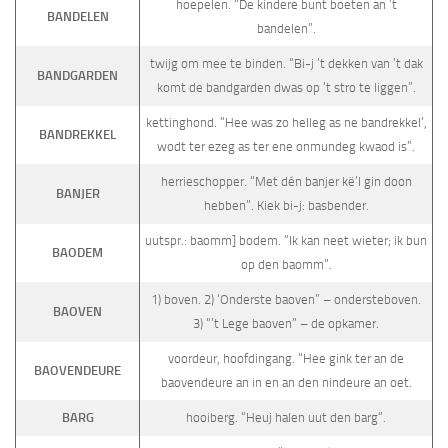
hoepelen. “De kindere bunt boeten an ’t
BANDELEN
bandelen”.
twijg om mee te binden. “Bi-j ’t dekken van ’t dak
BANDGARDEN
komt de bandgarden dwas op ’t stro te liggen”.
kettinghond. “Hee was zo helleg as ne bandrekkel’,
BANDREKKEL
wodt ter ezeg as ter ene onmundeg kwaod is”.
herrieschopper. “Met dén banjer kë’l gin doon
BANJER
hebben”. Kiek bi-j: basbender.
uutspr.: baomm] bodem. “Ik kan neet wieter; ik bun
BAODEM
op den baomm”.
1) boven. 2) ‘Onderste baoven” – ondersteboven.
BAOVEN
3) “’t Lege baoven” – de opkamer.
voordeur, hoofdingang. “Hee gink ter an de
BAOVENDEURE
baovendeure an in en an den nindeure an oet.
BARG
hooiberg. “Heuj halen uut den barg”.