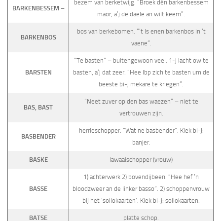
bezem van berketwijg. “Broek dén barkenbessem
BARKENBESSEM –
maor, a’j de daele an wilt keern”.
bos van berkebomen. “’t Is enen barkenbos in ’t
BARKENBOS
vaene”.
“Te basten” – buitengewoon veel. 1-j lacht ow te
BARSTEN
basten, a’j dat zeer. “Hee Ibp zich te basten um de
beeste bi-j mekare te kriegen”.
“Neet zuver op den bas waezen” – niet te
BAS, BAST
vertrouwen zijn.
herrieschopper. “Wat ne basbender”. Kiek bi-j:
BASBENDER
banjer.
BASKE
lawaaischopper (vrouw)
1) achterwerk 2) bovendijbeen. “Hee hef ’n
BASSE
bloodzweer an de linker basso”. 2) schop­penvrouw
bij het ‘sollokaarten’. Kiek bi-j: sollokaarten.
BATSE
platte schop.