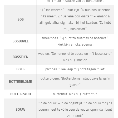
mi-j maor ’n stukke van de borstkorne”.
1) “Bos waezen” – blut zijn. “Ik bun bos; ik hebbe
niks meer”. 2) “Der ene bos kaarten” – iemand al
BOS
zijn geld afhandig maken bij het kaarten. “Ze hebt
mi-j bos ekaart”.
smeerpoes. “I-j bunt zo zwart as ne bosduvel”.
BOSDUVEL
Kiek bi-j: smoks, soeman
woelen. “De henne lei te bosselen in ’t losse zand”.
BOSSELEN
Kiek bi-j: kroelen.
BOTS
pardoes. “Hee leep mi’j bots tegen ’t lief”
dotterbloem. “Botterblomen staot vake langs ’n
BOTTERBLOME
graven”.
BOTTERZAOD
huttentut. Kiek bi-j: huttentut.
“In de bouw” – in de oogsttijd. “In de bouw mo’j de
BOUW
boeren neet te völle veur de veute lopen; dan bunt
ze te drok”.