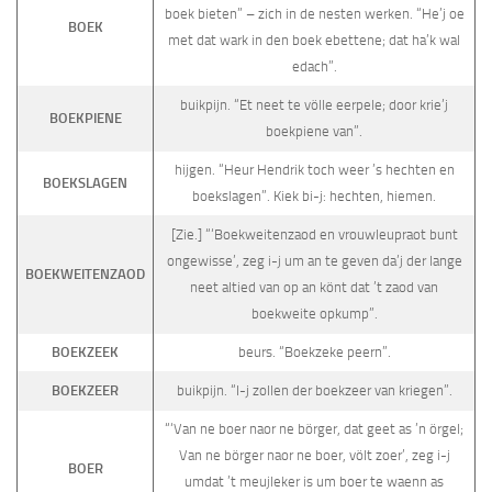
boek bieten” – zich in de nesten werken. “He’j oe
BOEK
met dat wark in den boek ebettene; dat ha’k wal
edach”.
buikpijn. “Et neet te völle eerpele; door krie’j
BOEKPIENE
boekpiene van”.
hijgen. “Heur Hendrik toch weer ’s hechten en
BOEKSLAGEN
boekslagen”. Kiek bi-j: hechten, hiemen.
[Zie.] “‘Boekweitenzaod en vrouwleupraot bunt
ongewisse’, zeg i-j um an te geven da’j der lange
BOEKWEITENZAOD
neet altied van op an könt dat ’t zaod van
boekweite opkump”.
BOEKZEEK
beurs. “Boekzeke peern”.
BOEKZEER
buikpijn. “I-j zollen der boekzeer van kriegen”.
“‘Van ne boer naor ne börger, dat geet as ’n örgel;
Van ne börger naor ne boer, völt zoer’, zeg i-j
BOER
umdat ’t meujleker is um boer te waenn as