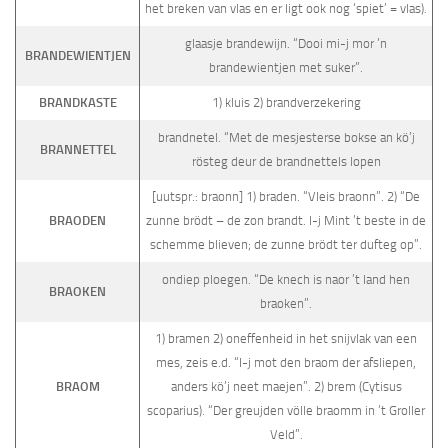
het breken van vlas en er ligt ook nog ‘spiet’ = vlas).
glaasje brandewijn. “Dooi mi-j mor ’n
BRANDEWIENTJEN
brandewientjen met suker”.
BRANDKASTE
1) kluis 2) brandverzekering
brandnetel. “Met de mesjesterse bokse an kö’j
BRANNETTEL
rösteg deur de brandnettels lopen
[uutspr.: braonn] 1) braden. “Vleis braonn”. 2) “De
BRAODEN
zunne brödt – de zon brandt. I-j Mint ’t beste in de
schemme blieven; de zunne brödt ter dufteg op”.
ondiep ploegen. “De knech is naor ’t land hen
BRAOKEN
braoken”.
1) bramen 2) oneffenheid in het snijvlak van een
mes, zeis e.d. “I-j mot den braom der afsliepen,
BRAOM
anders kö’j neet maejen”. 2) brem (Cytisus
scoparius). “Der greujden völle braomm in ’t Groller
Veld”.