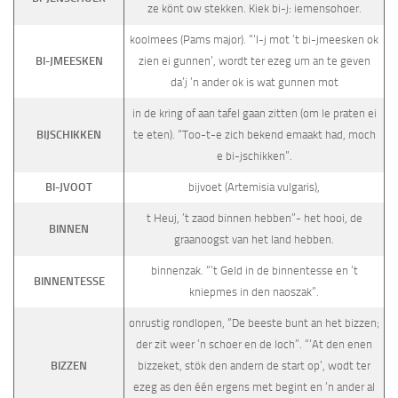
ze könt ow stekken. Kiek bi-j: iemensohoer.
koolmees (Pams major). “‘I-j mot ’t bi-jmeesken ok
BI-JMEESKEN
zien ei gunnen’, wordt ter ezeg um an te geven
da’j ’n ander ok is wat gunnen mot
in de kring of aan tafel gaan zitten (om le praten ei
BIJSCHIKKEN
te eten). “Too-t-e zich bekend emaakt had, moch
e bi-jschikken”.
BI-JVOOT
bijvoet (Artemisia vulgaris),
t Heuj, ’t zaod binnen hebben”- het hooi, de
BINNEN
graanoogst van het land hebben.
binnenzak. “’t Geld in de binnentesse en ’t
BINNENTESSE
kniepmes in den naoszak”.
onrustig rondlopen, “De beeste bunt an het bizzen;
der zit weer ’n schoer en de loch”. “‘At den enen
BIZZEN
bizzeket, stök den andern de start op’, wodt ter
ezeg as den één ergens met begint en ’n ander al