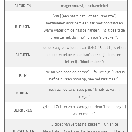
BLEUDJE
N
mager vrouwtje, scharminkel
[Vra.] (een paard dat lijdt aan “dreunze”)
behandelen door hem een zak met hooizaad en
BLEUKEN
warm water om de hals te hangen. “At ’t peerd de
dreunze hef, dan mo’j ’t maor ’s bleuken”.
de deklaag verwijderen van (iets). “Bleut i-j ’s effen
BLEUTEN
de pestvoorkoele, dan kan’k der bi-j”. (bleuten:
letterlijk “bloot maken”)
“Ne blikken hood op hemm” – failliet zijn. “Gradus
BLIK
hef ne blikken hood op; hee hef niks meer”.
jeuk aan de aars, zadelpijn. “Ik heb las van ’n
BLIKGAT
blikgat”.
grijs. “’t Zut ter zo blikkereg uut deur ’t holt’, zeg i-j
BLIKKEREG
as ter mot is”.
(uitroep van verbazing) bliksem. “Oh en te
BLIKSCHATER
blikschater! Door kump Gert-man alweer uut berre.