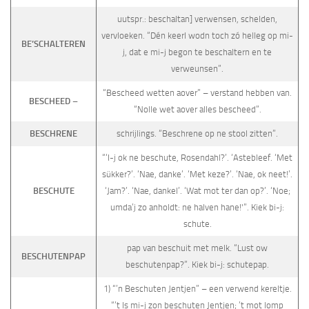
uutspr.: beschaltan] verwensen, schelden,
vervloeken. “Dén keerl wodn toch zó helleg op mi-
BE’SCHALTEREN
j, dat e mi-j begon te beschaltern en te
verweunsen”.
“Bescheed wetten aover” – verstand hebben van.
BESCHEED –
“Nolle wet aover alles bescheed”.
BESCHRENE
schrijlings. “Beschrene op ne stool zitten”.
“‘I-j ok ne beschute, Rosendahl?’. ‘Astebleef. ‘Met
sükker?’. ‘Nae, danke’. ‘Met keze?’. ‘Nae, ok neet!’.
BESCHUTE
‘Jam?’. ‘Nae, dankel’. ‘Wat mot ter dan op?’. ‘Noe;
umda’j zo anholdt: ne halven hane!'”. Kiek bi-j:
schute.
pap van beschuit met melk. “Lust ow
BESCHUTENPAP
beschutenpap?”. Kiek bi-j: schutepap.
1) “’n Beschuten Jentjen” – een verwend kereltje.
“’t Is mi-j zon beschuten Jentjen; ’t mot lomp