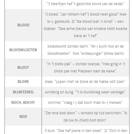
“’t Keerltjen hef ’t gezichte blond van de kelde”.
1) bloed. “Jan-Willem hef ’t blood neet good” Kiek
bi-j: gebleute. 2) “Ne blood (van ’n kind)” – een
BLOOD
stakker. “Dee arme bleute van kindere hebt kwelke
klere an ’t lief”
bloedworst zonder darm. “Wi-j bunt noo an de
BLOODKLOETEN
bloodkloeten”. Ook “endepungel” (dikke darm)
“In ’t blote pak” – zonder overjas. “Hee ging in ’t
BLOOT
blote pak met Paosken naor de karke”.
BLORE
blaar. “Lopen met ne blore an de hakke völt zoer”.
BLUISTEREG
winderig en buiig. “’t Is bluistereg weer vandage”.
BOCH, BOCHT
rommel. “Vaeg i-j dat boch maor bi-j mekare”.
“Der ene bod doon” – iemand op tijd berichten. “Ik
BOD
zal ow bi-jtieds bod doon”.
1) buik. “Zee hef piene in den boek”. 2) “Zich in den