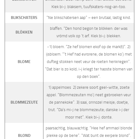
Kiek bi-j: blaksem, tuufskaters-nog-an-too.
BLIKSCHATERS
“Ne blikschatersen aap” – een brutaal, lastig kind.
blaffen. “Den hond begon te blökken: der was
BLÖKKEN
vrömd volk op ’t arf. Kiek bi-j: blekken.
-1) bloem. “Ze hef blomen ekof op de mark(t)”. 2)
ijsbloem. “’t Hef had evrorene; de blomen ko’j met
BLOME
dufteg stokken neet veur de roeten henkriegen”.
“Dat bier is zo kold; i-j kriegt ter haoste blomen van
op den boek”.
1) appelmoes 2) zekere soort geel-witte, zoete
appel. “Blommezeuten mo’j neet gebroeken veur
BLOMMEZEUTE
de pannekoke”. 3) saai, onnozel meisje; doetje,
trut. “Da’s mi-j ne blommezeute; danske i-j der
moor met”. Kiek bi-j: donte.
paarsachtig, blauwachtig. “Hee hef ammaol blonde
BLOND
plekke op de bene”. “Wat bunt de eerpele blond”.