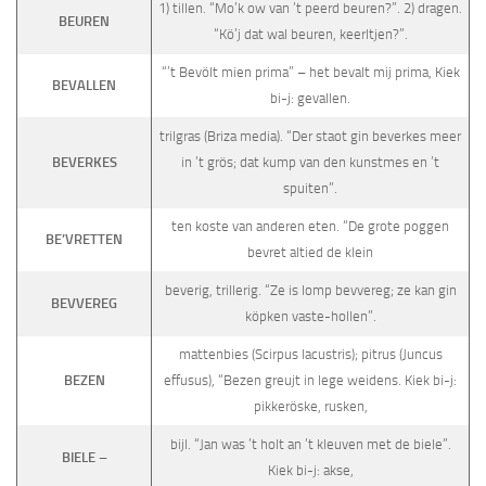
1) tillen. “Mo’k ow van ’t peerd beuren?”. 2) dragen.
BEUREN
“Kö’j dat wal beuren, keerltjen?”.
“’t Bevölt mien prima” – het bevalt mij prima, Kiek
BEVALLEN
bi-j: gevallen.
trilgras (Briza media). “Der staot gin beverkes meer
BEVERKES
in ’t grös; dat kump van den kunstmes en ’t
spuiten”.
ten koste van anderen eten. “De grote poggen
BE’VRETTEN
bevret altied de klein
beverig, trillerig. “Ze is lomp bevvereg; ze kan gin
BEVVEREG
köpken vaste-hollen”.
mattenbies (Scirpus lacustris); pitrus (Juncus
BEZEN
effusus), “Bezen greujt in lege weidens. Kiek bi-j:
pikkeröske, rusken,
bijl. “Jan was ’t holt an ’t kleuven met de biele”.
BIELE –
Kiek bi-j: akse,