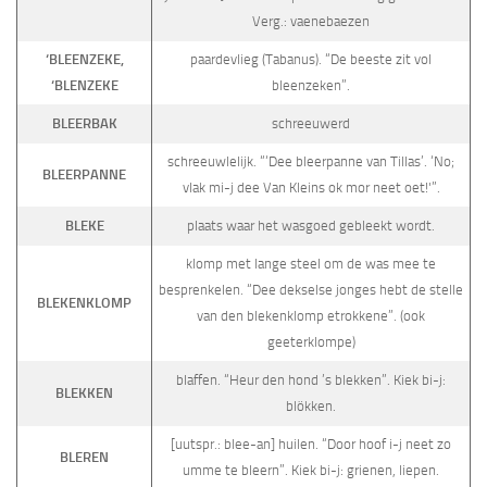
Verg.: vaenebaezen
‘BLEENZEKE,
paardevlieg (Tabanus). “De beeste zit vol
‘BLENZEKE
bleenzeken”.
BLEERBAK
schreeuwerd
schreeuwlelijk. “‘Dee bleerpanne van Tillas’. ‘No;
BLEERPANNE
vlak mi-j dee Van Kleins ok mor neet oet!'”.
BLEKE
plaats waar het wasgoed gebleekt wordt.
klomp met lange steel om de was mee te
besprenkelen. “Dee dekselse jonges hebt de stelle
BLEKENKLOMP
van den blekenklomp etrokkene”. (ook
geeterklompe)
blaffen. “Heur den hond ’s blekken”. Kiek bi-j:
BLEKKEN
blökken.
[uutspr.: blee-an] huilen. “Door hoof i-j neet zo
BLEREN
umme te bleern”. Kiek bi-j: grienen, liepen.