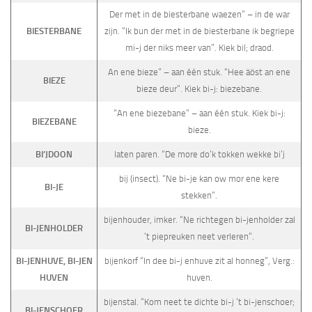
Der met in de biesterbane waezen” – in de war
BIESTERBANE
zijn. “Ik bun der met in de biesterbane ik begriepe
mi-j der niks meer van”. Kiek bil; draod.
An ene bieze” – aan één stuk. “Hee äöst an ene
BIEZE
bieze deur”. Kiek bi-j: biezebane.
“An ene biezebane” – aan één stuk. Kiek bi-j:
BIEZEBANE
bieze.
BI’JDOON
laten paren. “De more do’k tokken wekke bi’j
bij (insect). “Ne bi-je kan ow mor ene kere
BI-JE
stekken”.
bijenhouder, imker. “Ne richtegen bi-jenholder zal
BI-JENHOLDER
’t piepreuken neet verleren”.
BI-JENHUVE, BI-JEN
bijenkorf “In dee bi-j enhuve zit al honneg”, Verg.:
HUVEN
huven.
bijenstal. “Kom neet te dichte bi-j ’t bi-jenschoer;
BI-JENSCHOER