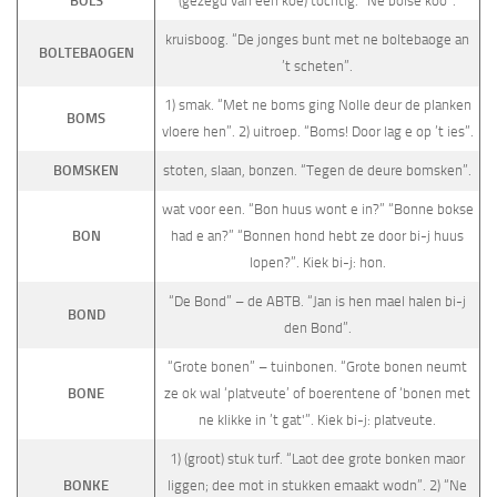
BOLS
(gezegd van een koe) tochtig. “Ne bolse koo”.
kruisboog. “De jonges bunt met ne boltebaoge an
BOLTEBAOGEN
’t scheten”.
1) smak. “Met ne boms ging Nolle deur de planken
BOMS
vloere hen”. 2) uitroep. “Boms! Door lag e op ’t ies”.
BOMSKEN
stoten, slaan, bonzen. “Tegen de deure bomsken”.
wat voor een. “Bon huus wont e in?” “Bonne bokse
BON
had e an?” “Bonnen hond hebt ze door bi-j huus
lopen?”. Kiek bi-j: hon.
“De Bond” – de ABTB. “Jan is hen mael halen bi-j
BOND
den Bond”.
“Grote bonen” – tuinbonen. “Grote bonen neumt
BONE
ze ok wal ‘platveute’ of boerentene of ‘bonen met
ne klikke in ’t gat'”. Kiek bi-j: platveute.
1) (groot) stuk turf. “Laot dee grote bonken maor
BONKE
liggen; dee mot in stukken emaakt wodn”. 2) “Ne