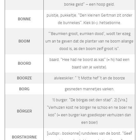
bonke geld” – een hoop geld.
puistje, pukkeltje. “Den kleinen Gertman zit onder
BONNE
de bunnekes”. Kiek bi-j: hetsebonne.
“‘Beumken groot, eumken dood’, wodt ter ezeg
BOOM
um an te geven dat de planter van ne boom allange
dood is, as den boom zelf groot is”.
baard. “Hee had ne boord as kas” (= hij had een
BOORD
baard van je welste).
BOORZE
alvleesklier. ” ’t Motte hef ’t an de boorze
BORG
gesneden mannetjes varken.
1) burger. “De börgas oet den stad”. 2) [Vra.]
“Verhuzen kost ne börger ne schoo en ne boer ne
BÖRGER
koo” (= een burger kan goedkoper verhuizen dan
een boer)
[uutspr.: boskonne] rundvlees van de borst. “Geef
BORSTKORNE