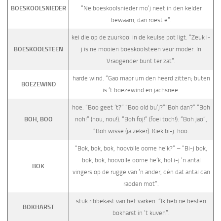
BOESKOOLSNIEDER
“Ne boeskool­snieder mo’j neet in den kelder
bewaarn, dan roest e”.
kei die op de zuurkool in de keulse pot ligt. “Zeuk i-
BOESKOOLSTEEN
j is ne mooien boeskoolsteen veur moder. In
Vraogender bunt ter zat”.
harde wind. “Gao maor um den heerd zitten; buten
BOEZEWIND
is ’t boezewind en jachsnee.
hoe. “Boo geet ’t?” “Boo old bu’j?””Boh dan?” “Boh
BOH, BOO
noh!” (nou, nou!). “Boh foj!” (foei toch!). “Boh jao”,
“Boh wisse (ja zeker). Kiek bi-j: hoo.
“Bok, bok, bok, hoovölle oorne he’k?” – “Bi-j bok,
bok, bok, hoovölle oorne he’k, hol i-j ’n antal
BOK
vingers op de rugge van ’n ander, dén dat antal dan
raoden mot”.
stuk ribbekast van het varken. “Ik heb ne besten
BOKHARST
bokharst in ’t kuven”.