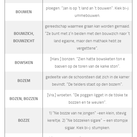
ploegen. “Jan is op ’t land an ’t bouwen”. Kiek bi-j:
BOUWEN
ummebouwen.
gereedschap waarmee graan kan worden gemaaid.
BOUWZICH,
“Ze bunt met z’n beiden met den bouwzich naor ’t
BOUWZICHT
land egaone, maor den mathaok hebt ze
vergettene”.
[Harv.] bonzen. “Zien hatte bowsketen ton e
BOWSKEN
baoven op de toren van de karke ston”.
gedeelte van de schoorsteen dat zich in de kamer
BOZEM
bevindt. “De telders staot op den bozem”.
[Vra.] wroeten. “De poggen ligget in de töske te
BOZEN, BOZZEN
bozzen en te weulen”.
1) “Ne bozze van ne jongen” -een klein, stevig
BOZZE
kereltje. 2) “Ne böz­zeken sigare” – een stompje
sigaar. Kiek bi-j: stumpken.