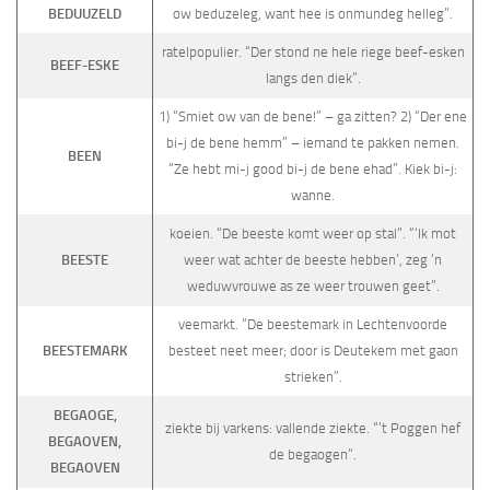
BEDUUZELD
ow beduzeleg, want hee is onmundeg helleg”.
ratelpopulier. “Der stond ne hele riege beef-esken
BEEF-ESKE
langs den diek”.
1) “Smiet ow van de bene!” – ga zitten? 2) “Der ene
bi-j de bene hemm” – iemand te pakken nemen.
BEEN
“Ze hebt mi-j good bi-j de bene ehad”. Kiek bi-j:
wanne.
koeien. “De beeste komt weer op stal”. “‘Ik mot
BEESTE
weer wat achter de beeste hebben’, zeg ’n
weduwvrouwe as ze weer trouwen geet”.
veemarkt. “De beestemark in Lechtenvoorde
BEESTEMARK
besteet neet meer; door is Deutekem met gaon
strieken”.
BEGAOGE,
ziekte bij varkens: vallende ziekte. “’t Poggen hef
BEGAOVEN,
de begaogen”.
BEGAOVEN