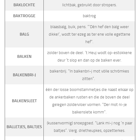
BAKLOCHTE
lichtbak, gebruikt door stropers.
BAKTROGGE
baktrog
blaasbalg, buik, pens. “‘Dén hef den balg weer
BALG
dikke!’, wodt ter ezeg as ter ene volle egettene
hef”.
zolder boven de deel. ’t Heuj wodt op-estokkene
BALKEN
deur ’t slop en dan op de balken ever.
balkenbrij. “In balkenbri-j mot völle schrömkes
BALKENBRI-J
zitten”.
één der losse boom­stammetjes die naast elkaar op
de ankerbalken rusten en die de boven de deel
BALKENSLEET
gelegen zoldervloer vormen. “Der mot ni-je
balkenslete komm”.
(kussenvor­mig) snoepgoed. “Lank mi-j nog ’n paar
BALLETJES, BALTJES
baltjes”. Verg. drietheupkes, opzetterkes.