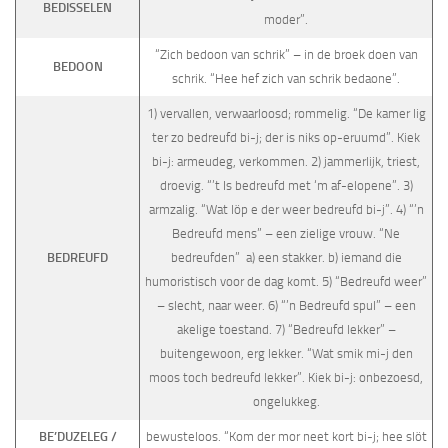
BEDISSELEN
moder”.
“Zich bedoon van schrik” – in de broek doen van
BEDOON
schrik. “Hee hef zich van schrik bedaone”.
1) vervallen, verwaarloosd; rommelig. “De kamer lig
ter zo bedreufd bi-j; der is niks op-eruumd”. Kiek
bi-j: armeudeg, verkommen. 2) jammerlijk, triest,
droevig. “’t Is bedreufd met ‘m af-elopene”. 3)
armzalig. “Wat löp e der weer bedreufd bi-j”. 4) “’n
Bedreufd mens” – een zielige vrouw. “Ne
BEDREUFD
bedreufden” a) een stakker. b) iemand die
humoristisch voor de dag komt. 5) “Bedreufd weer”
– slecht, naar weer. 6) “’n Bedreufd spul” – een
akelige toestand. 7) “Bedreufd lekker” –
buitengewoon, erg lekker. “Wat smik mi-j den
moos toch bedreufd lekker”. Kiek bi-j: onbezoesd,
onge­lukkeg.
BE’DUZELEG /
bewusteloos. “Kom der mor neet kort bi-j; hee slöt