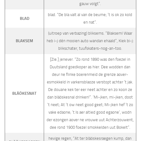
gauw volgt”.
blad. “De bla valt al van de beume; ’t is ok zo kold
BLAD
en nat”.
(uitroep van verbazing) bliksems. “Blakseml Waar
BLAKSEM
heb i-j dén mooien auto wandan ehaald”, Kiek bi-j:
blikschater, tuufskaters-nog-an-too.
[Zie.] jenever. “Zo rond 1890 was den foezel in
Duutsland goedkoper as hier. Dee wodden dan
deur ne flinke boerenmeid de grenze aover-
esmokkeld in varkensblaoze verstopt achter ’t jak.
De douane kek ter eer neet achter en zo koon ze
BLÄÖKESNAT
dan bläöskesnal drinken!”. ‘Mi-jken, mi-jken, doot
’t neet; At ’t ow neet good geet; Mi-jken hef ’t zo
vake edaone; ’t Is aer altied good egaone’, wodn
der ezongen aover ne vrouwe uut Achterzouwent,
dee rond 1900 foezel smokkelden uut Bokelt”.
hevige regen, “At ter bläöskesraegen kump, dan