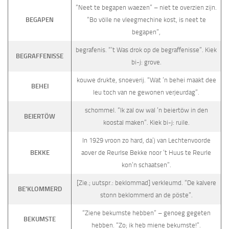
“Neet te begapen waezen” – niet te overzien zijn.
BEGAPEN
“Bo völle ne vleegmechine kost, is neet te
begapen”,
begrafenis. “’t Was drok op de begraffenisse”. Kiek
BEGRAFFENISSE
bi-j: grove.
kouwe drukte, snoeverij. “Wat ’n behei maakt dee
BEHEI
leu toch van ne gewonen verjeurdag”.
schommel. “Ik zal ow wal ’n beiertöw in den
BEIERTÖW
koostal maken”. Kiek bi-j: ruile.
In 1929 vroon zo hard, da’j van Lechtenvoorde
BEKKE
aover de Reurlse Bekke noor ’t Huus te Reurle
kon’n schaatsen”.
[Zie.; uutspr.: beklommad] verkleumd. “De kalvere
BE’KLOMMERD
stonn beklommerd an de pöste”.
“Ziene bekumste hebben” – genoeg gegeten
BEKUMSTE
hebben. “Zo; ik heb miene bekumste!”.