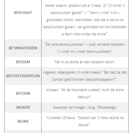
lekker waenn, anders lust e ’t neer. 2) “(’n Kind) ’n
BESCHUUT
beschuutjen geven” – “‘Kom i-j mor ’s bi-j
grotvader zitten, menneken; dan zal ik ow is ne
beschuutjen geven’, zei grotvader en ton kietelden
e Gert-man onder de kinne”.
“Der ene besmuusteren” – over iemand roddelen.
BE’SMUUSTEREN
“I-j mot mi-j neet besmuusteren”.
BESSEM
“Ne ni-je stelle an den bessem doon”.
regelen, klaarspelen, in orde maken. “Bo heb ze dat
BESTOETHASPELEN
zonder geld können bestoethaspelen?”.
schaars. “At de hoondere rureket, bunt de eiere
BETUUN
betuun”.
BEUGER
dwarslat van vlieger. Verg.: flitsebaoge.
1) boeken 2) beuk. “Opzied van ’t hoes stond ne
BEUKE
beuke”.