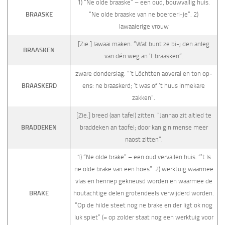
1) “Ne olde braaske” – een oud, bouwvallig huis.
BRAASKE
“Ne olde braaske van ne boerderi-je”. 2)
lawaaierige vrouw
[Zie.] lawaai maken. “Wat bunt ze bi-j den anleg
BRAASKEN
van dén weg an ’t braasken”.
zware donderslag. “’t Löchtten aoveral en ton op-
BRAASKERD
ens: ne braaskerd; ’t was of ’t huus inmekare
zakken”.
[Zie.] breed (aan tafel) zitten. “Jannao zit altied te
BRADDEKEN
braddeken an taofel; door kan gin mense meer
naost zitten”.
1) “Ne olde brake” – een oud vervallen huis. “’t Is
ne olde brake van een hoes”. 2) werktuig waarmee
vlas en hennep gekneusd worden en waar­mee de
BRAKE
houtachtige delen grotendeels verwijderd worden.
“Op de hilde steet nog ne brake en der ligt ok nog
luk spiet” (= op zolder staat nog een werktuig voor