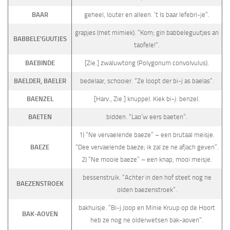
BAAR
geheel, louter en alleen. ’t Is baar lefebri-je”.
grapjes (met mimiek). “Kom; gin babbeleguutjes an
BABBELE’GUUTJES
taofele!”.
BAEBINDE
[Zie.] zwaluwtong (Polygonum convolvulus).
BAELDER, BAELER
bedelaar, schooier. “Ze loopt der bi-j as baelas”.
BAENZEL
[Harv., Zie.] knuppel. Kiek bi-j: benzel.
BAETEN
bidden. “Lao’w eers baeten”.
1) “Ne vervaelende baeze” – een brutaal meisje.
BAEZE
“Dee vervaelende baeze; ik zal ze ne afjach geven”.
2) “Ne mooie baeze” – een knap, mooi meisje.
bessenstruik. “Achter in den hof steet nog ne
BAEZENSTROEK
olden baezenstroek”.
bakhuisje. “Bi-j Joop en Minie Kruup op de Hoort
BAK-AOVEN
heb ze nog ne olderwetsen bak-aoven”.