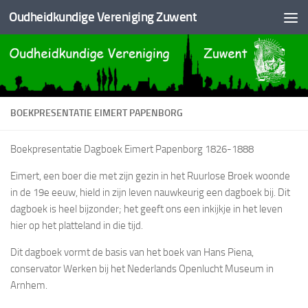
Oudheidkundige Vereniging Zuwent
Doorgaan naar inhoud
BOEKPRESENTATIE EIMERT PAPENBORG
Boekpresentatie Dagboek Eimert Papenborg 1826-1888
Eimert, een boer die met zijn gezin in het Ruurlose Broek woonde
in de 19e eeuw, hield in zijn leven nauwkeurig een dagboek bij. Dit
dagboek is heel bijzonder; het geeft ons een inkijkje in het leven
hier op het platteland in die tijd.
Dit dagboek vormt de basis van het boek van Hans Piena,
conservator Werken bij het Nederlands Openlucht Museum in
Arnhem.